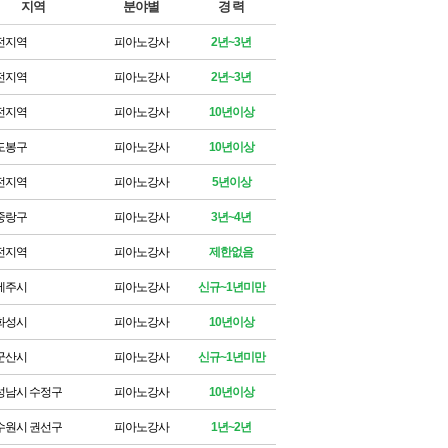
지역
분야별
경 력
전지역
피아노강사
2년~3년
전지역
피아노강사
2년~3년
전지역
피아노강사
10년이상
도봉구
피아노강사
10년이상
전지역
피아노강사
5년이상
중랑구
피아노강사
3년~4년
전지역
피아노강사
제한없음
제주시
피아노강사
신규~1년미만
화성시
피아노강사
10년이상
군산시
피아노강사
신규~1년미만
성남시 수정구
피아노강사
10년이상
수원시 권선구
피아노강사
1년~2년