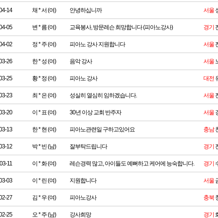
04-14
채 * 서 (여)
안녕하십니까
서울
04-05
변 * 름 (여)
교육봉사, 방문레슨 희망합니다 (피아노강사)
경기
04-02
정 * 주 (여)
피아노 강사 지원합니다
서울
03-26
한 * 성 (여)
음악 강사
서울
03-25
황 * 정 (여)
피아노 강사
대전
03-23
최 * 은 (여)
성실히 열심히 임하겠습니다.
서울
03-20
이 * 표 (여)
30년 이상 교회 반주자
서울
03-13
한 * 현 (여)
피아노관련일 구하고있어요
충남
03-12
박 * 빈 (남)
잘부탁드립니다
경기
03-11
이 * 화 (여)
레슨경력 많고, 아이들도 예뻐하고 케어에 능숙합니다.
경기
03-03
이 * 린 (여)
지원합니다
서울
02-27
김 * 우 (여)
피아노강사
충북
02-25
오 * 주 (남)
강사희망
경기