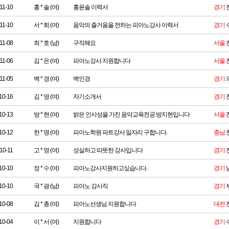
11-10
홍 * 솔 (여)
홍윤솔 이력서
경기
11-10
서 * 희 (여)
음악의 즐거움을 전하는 피아노강사 이력서
경기
11-08
최 * 호 (남)
구직해요
서울
11-06
김 * 은 (여)
피아노강사 지원합니다
서울
11-05
백 * 경 (여)
백인경
경기
10-16
김 * 영 (여)
자기소개서
경기
10-13
방 * 현 (여)
밝은 인사성을 가진 음악교육전공 방지현입니다
서울
10-12
한 * 명 (여)
피아노학원 파트강사 일자리 구합니다.
충남
10-11
고 * 영 (여)
성실하고 따뜻한 강사입니다
경기
10-10
정 * 수 (여)
피아노강사지원하고싶습니다.
경기
10-10
국 * 광 (남)
피아노 강사직
경기
10-08
김 * 총 (여)
피아노선생님 지원합니다
대전
10-04
이 * 서 (여)
지원합니다
경기