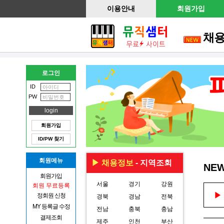
이용안내
회원가입
채
로그인
ID
PW
회원가입
ID/PW 찾기
회원메뉴
▶ 채용정보
- 지역조회
NE
회원가입
서울
경기
강원
회원 무료등록
▶
정회원 신청
경북
경남
전북
MY 등록글 수정
전남
충북
충남
결제조회
제주
인천
부산