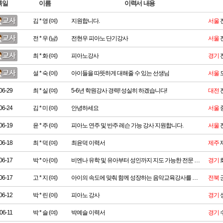
록일
이름
이력서 내용
김 * 영 (여)
지원합니다.
서울
전 * 우 (남)
전현우 피아노 단기강사
서울
최 * 화 (여)
피아노강사
경기
설 * 숙 (여)
아이들을 따뜻하게 대해줄 수 있는 선생님
서울
06-29
최 * 실 (여)
5-6년 학원강사 경력! 성실히 하겠습니다!
대전
06-24
김 * 미 (여)
안녕하세요
서울
06-19
윤 * 주 (여)
피아노 연주 및 반주 레슨 가능 강사 지원합니다.
서울
06-18
최 * 덕 (여)
최윤덕 이력서
제주
06-17
박 * 아 (여)
비엔나 유학 및 유아부터 성인까지 지도 가능한 전문 강사
경기
06-17
고 * 지 (여)
아이의 속도에 맞춰 함께 성장하는 음악교육강사를 꿈꾸는 고예지 입니다.
전북
06-12
박 * 린 (여)
피아노 강사
경기
06-11
박 * 슬 (여)
박예슬 이력서
경기