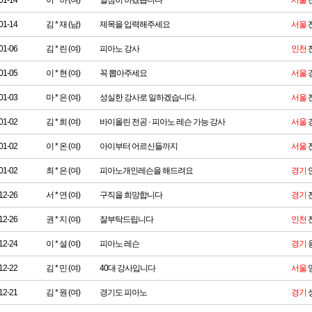
01-14
이 * 하 (여)
열심히 하겠습니다
서울
01-14
김 * 재 (남)
제목을 입력해주세요
서울
01-06
김 * 린 (여)
피아노 강사
인천
01-05
이 * 현 (여)
꼭 뽑아주세요
서울
01-03
마 * 은 (여)
성실한 강사로 일하겠습니다.
서울
01-02
김 * 희 (여)
바이올린 전공 · 피아노 레슨 가능 강사
서울
01-02
이 * 온 (여)
아이부터 어르신들까지
서울
01-02
최 * 은 (여)
피아노개인레슨을 해드려요
경기
12-26
서 * 연 (여)
구직을 희망합니다
경기
12-26
권 * 지 (여)
잘부탁드립니다
인천
12-24
이 * 설 (여)
피아노 레슨
경기
12-22
김 * 민 (여)
40대 강사입니다
서울
12-21
김 * 원 (여)
경기도 피아노
경기