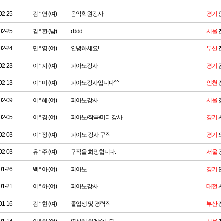
02-25
김 * 연 (여)
음악학원강사
경기
02-25
김 * 환 (남)
dddd
서울
02-24
민 * 영 (여)
안녕하세요!
부산
02-23
이 * 지 (여)
피아노강사
경기
02-13
이 * 미 (여)
피아노강사입니다^^
인천
02-09
이 * 혜 (여)
피아노강사
서울
02-05
이 * 경 (여)
피아노/작곡/미디 강사
경기
02-03
이 * 정 (여)
피이노 강사 구직
경기
02-03
유 * 주 (여)
구직을 희망합니다.
서울
01-26
백 * 아 (여)
피아노
경기
01-21
이 * 하 (여)
피아노강사
대전
01-16
김 * 현 (여)
졸업생 및 경력직
부산