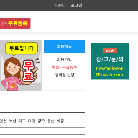
HOME
로그인
나~
무료등록
준비 중입니다.
회원메뉴
회원가입
회원 - 무료등록
정회원 신청
인천
부산
대구
대전
광주
울산
세종