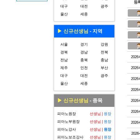
등
대구
대전
광주
울산
세종
▶ 신규선생님
- 지역
서울
경기
강원
경북
경남
전북
2026-
전남
충북
충남
제주
인천
부산
2026-
대구
대전
광주
2026-
울산
세종
2026-
▶ 신규선생님
- 종목
2026-
2026-
피아노원장
선생님
|
원장
피아노부원장
선생님
|
원장
2026-
피아노강사
선생님
|
원장
2026-
피아노보조강사
선생님
|
원장