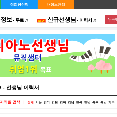
정회원신청
내정보관리
용정보
신규선생님
누구
- 무료 ♬
- 이력서 ♬
메뉴 
W - 선생님 이력서
 지역별 검색 |
전체
서울
경기
강원
경북
경남
전북
전남
충북
충남
제주