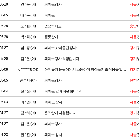
06-10
안 * 옥 (여)
피아노강사
서울
06-05
배 * 목 (여)
피아노
서울
05-28
노 * 현 (여)
안녕하세요
충남
05-28
박 * 희 (여)
플룻강사
서울
05-27
남 * 정 (여)
피아노,바이올린 강사
경기
05-20
김 * 은 (여)
피아노강사 희망합니다.
경기
05-08
o ******* 8 (여)
아이들의 눈높이에서 소통하며 피아노의 즐거움을 알려주는 강사입니다.
경기
05-05
손 ** 나 (여)
피아노강사
인천
05-04
전 * 선 (여)
피아노 알바 지원합니다!
서울
05-03
이 * 민 (여)
피아노 강사
서울
04-27
김 * 혜 (여)
음악강사 지원합니다
경기
04-27
김 * 은 (여)
피아노강사
서울
04-23
권 * 진 (여)
피아노 강사
서울