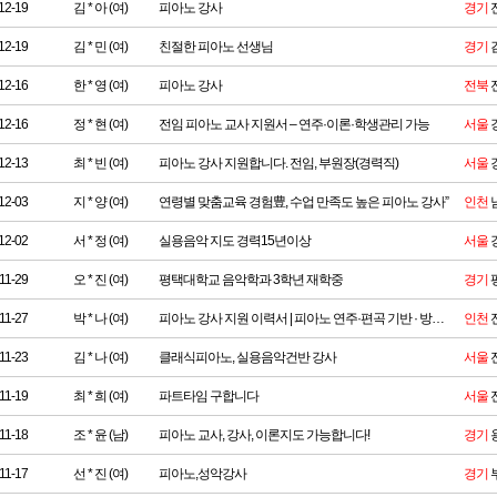
12-19
김 * 아 (여)
피아노 강사
경기
12-19
김 * 민 (여)
친절한 피아노 선생님
경기
12-16
한 * 영 (여)
피아노 강사
전북
12-16
정 * 현 (여)
전임 피아노 교사 지원서 – 연주·이론·학생관리 가능
서울
12-13
최 * 빈 (여)
피아노 강사 지원합니다. 전임, 부원장(경력직)
서울
12-03
지 * 양 (여)
연령별 맞춤교육 경험豊, 수업 만족도 높은 피아노 강사”
인천
12-02
서 * 정 (여)
실용음악 지도 경력15년이상
서울
11-29
오 * 진 (여)
평택대학교 음악학과 3학년 재학중
경기
11-27
박 * 나 (여)
피아노 강사 지원 이력서 | 피아노 연주·편곡 기반 · 방과후/프로그램 운영 가능
인천
11-23
김 * 나 (여)
클래식피아노, 실용음악건반 강사
서울
11-19
최 * 희 (여)
파트타임 구합니다
서울
11-18
조 * 윤 (남)
피아노 교사, 강사, 이론지도 가능합니다!
경기
11-17
선 * 진 (여)
피아노,성악강사
경기