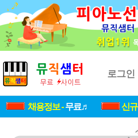
로그인
채용정보 -
무료♬
신규