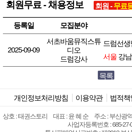
회원무료 - 채용정보
회원 -
무료
등록일
모집분야
서초바움뮤직스튜
드럼선생
2025-09-09
디오
서울
강남
드럼강사
목록
개인정보처리방침
이용약관
법적책
상호 : 태권스토리
대표 : 윤 혜 순
주소 : 부산광역
사업자등록번호 : 685-27-0