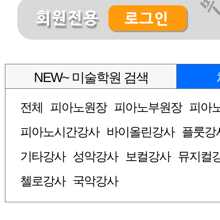
NEW~ 미술학원 검색
전체
피아노원장
피아노부원장
피아
피아노시간강사
바이올린강사
플룻강
기타강사
성악강사
보컬강사
뮤지컬
첼로강사
국악강사