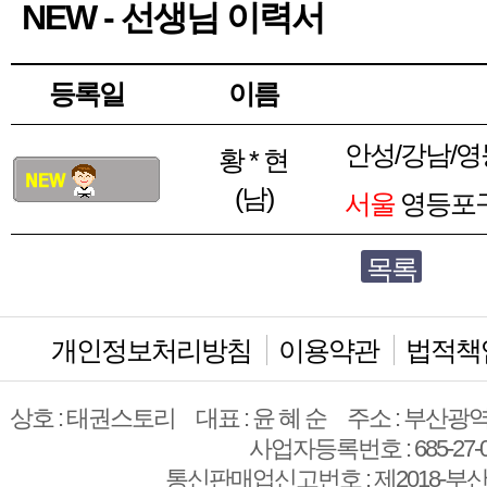
NEW - 선생님 이력서
등록일
이름
안성/강남/영
황 * 현
(남)
서울
영등포구
목록
개인정보처리방침
이용약관
법적책
상호 : 태권스토리
대표 : 윤 혜 순
주소 : 부산광역
사업자등록번호 : 685-27-0
통신판매업신고번호 : 제2018-부산