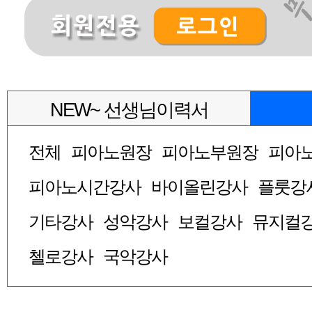
NEW~ 선생님이력서
전체
피아노원장
피아노부원장
피아
피아노시간강사
바이올린강사
플룻강
기타강사
성악강사
보컬강사
뮤지컬
첼로강사
국악강사