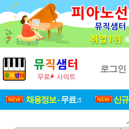
로그인
채용정보 -
무료♬
신규