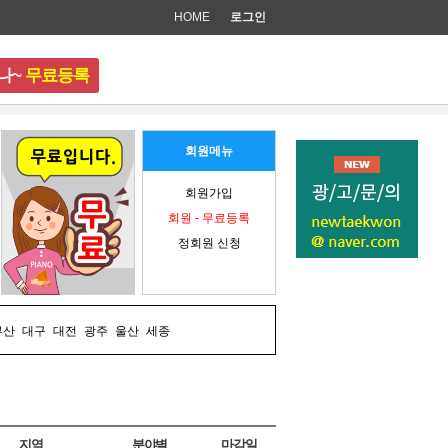
HOME
로그인
나~
무료등록
준비 중입니다.
회원메뉴
회원가입
회원 - 무료등록
정회원 신청
부산
대구
대전
광주
울산
세종
지역
분야별
마감일