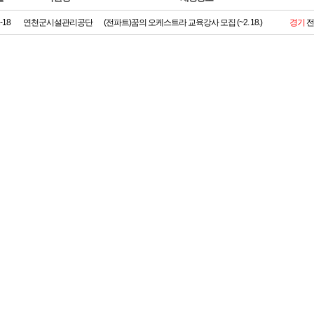
-18
연천군시설관리공단
(전파트)꿈의 오케스트라 교육강사 모집 (~2. 18.)
경기
전