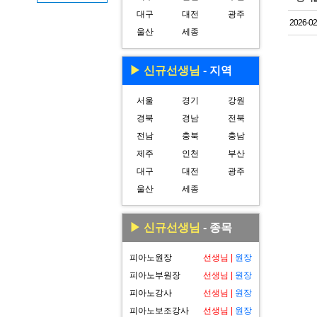
대구
대전
광주
2026-02
울산
세종
▶ 신규선생님
- 지역
서울
경기
강원
경북
경남
전북
전남
충북
충남
제주
인천
부산
대구
대전
광주
울산
세종
▶ 신규선생님
- 종목
피아노원장
선생님
|
원장
피아노부원장
선생님
|
원장
피아노강사
선생님
|
원장
피아노보조강사
선생님
|
원장