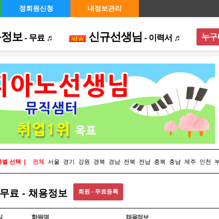
정회원신청
내정보관리
용정보
신규선생님
누구
- 무료 ♬
- 이력서 ♬
메뉴 
별 선택 |
전체
서울
경기
강원
경북
경남
전북
전남
충북
충남
제주
인천
무료 - 채용정보
회원 - 무료등록
일
학원명
채용정보