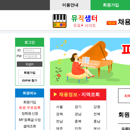
이용안내
회원가입
채
로그인
ID
PW
회원가입
ID/PW 찾기
회원메뉴
▶ 채용정보
- 지역조회
지역
회원가입
서울
경기
강원
회원 무료등록
정회원 신청
회원
경북
경남
전북
MY 등록글 수정
전남
충북
충남
결제조회
제주
인천
부산
등록