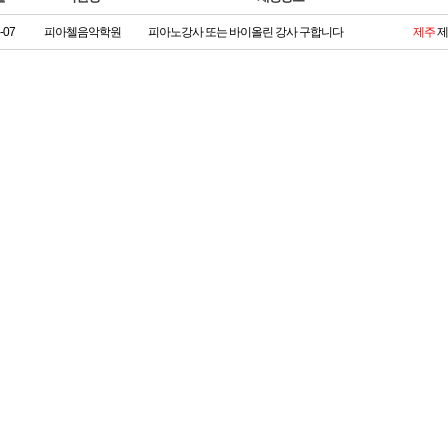
-07
피아첼음악학원
피아노강사 또는 바이올린 강사 구합니다
제주
제