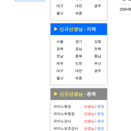
대구
대전
광주
2026-06
울산
세종
▶ 신규선생님
- 지역
서울
경기
강원
경북
경남
전북
전남
충북
충남
제주
인천
부산
대구
대전
광주
울산
세종
▶ 신규선생님
- 종목
피아노원장
선생님
|
원장
피아노부원장
선생님
|
원장
피아노강사
선생님
|
원장
피아노보조강사
선생님
|
원장