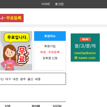
HOME
로그인
나~
무료등록
준비 중입니다.
회원메뉴
회원가입
회원 - 무료등록
정회원 신청
부산
대구
대전
광주
울산
세종
지역
분야별
마감일