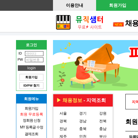
이용안내
회원가입
채
로그인
ID
PW
회원가입
ID/PW 찾기
회원메뉴
▶ 채용정보
- 지역조회
지역
회원가입
서울
경기
강원
회원 무료등록
정회원 신청
회원
경북
경남
전북
MY 등록글 수정
전남
충북
충남
결제조회
제주
인천
부산
등록