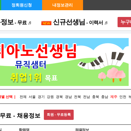
정회원신청
내정보관리
용정보
신규선생님
누구
- 무료 ♬
- 이력서 ♬
메뉴 
별 선택 |
전체
서울
경기
강원
경북
경남
전북
전남
충북
충남
제주
인천
무료 - 채용정보
회원 - 무료등록
일
학원명
채용정보