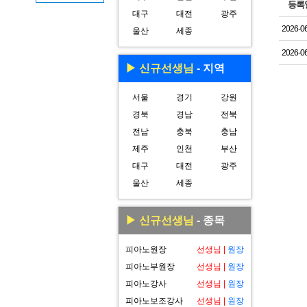
등록
대구
대전
광주
2026-0
울산
세종
2026-0
▶ 신규선생님
- 지역
서울
경기
강원
경북
경남
전북
전남
충북
충남
제주
인천
부산
대구
대전
광주
울산
세종
▶ 신규선생님
- 종목
피아노원장
선생님
|
원장
피아노부원장
선생님
|
원장
피아노강사
선생님
|
원장
피아노보조강사
선생님
|
원장