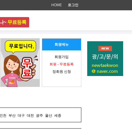
HOME
로그인
나~
무료등록
준비 중입니다.
회원메뉴
회원가입
회원 - 무료등록
정회원 신청
인천
부산
대구
대전
광주
울산
세종