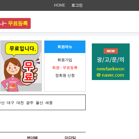
HOME
로그인
나~
무료등록
준비 중입니다.
회원메뉴
회원가입
회원 - 무료등록
정회원 신청
부산
대구
대전
광주
울산
세종
분야별
마감일