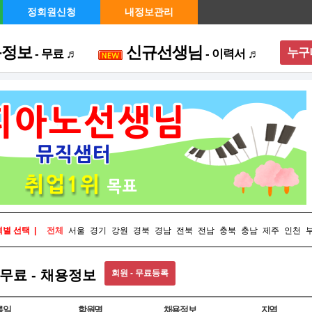
정회원신청
내정보관리
용정보
신규선생님
누구
- 무료 ♬
- 이력서 ♬
메뉴 
별 선택 |
전체
서울
경기
강원
경북
경남
전북
전남
충북
충남
제주
인천
무료 - 채용정보
회원 - 무료등록
록일
학원명
채용정보
지역