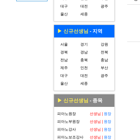
대구
대전
광주
울산
세종
▶ 신규선생님
- 지역
서울
경기
강원
경북
경남
전북
전남
충북
충남
제주
인천
부산
대구
대전
광주
울산
세종
▶ 신규선생님
- 종목
피아노원장
선생님
|
원장
피아노부원장
선생님
|
원장
피아노강사
선생님
|
원장
피아노보조강사
선생님
|
원장