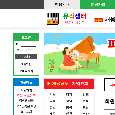
이용안내
회원가입
채
로그인
ID
PW
회원가입
ID/PW 찾기
회원메뉴
▶ 채용정보
- 지역조회
지역
회원가입
서울
경기
강원
회원 무료등록
정회원 신청
회원
경북
경남
전북
MY 등록글 수정
전남
충북
충남
결제조회
제주
인천
부산
등