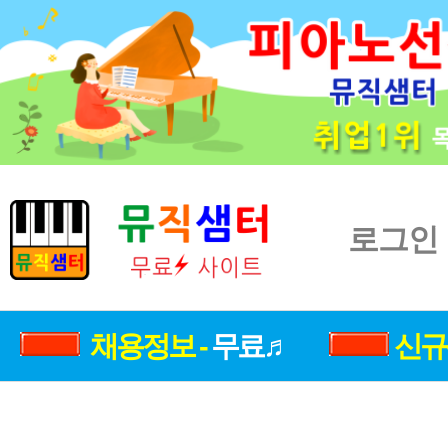
로그인
채용정보 -
무료♬
신규